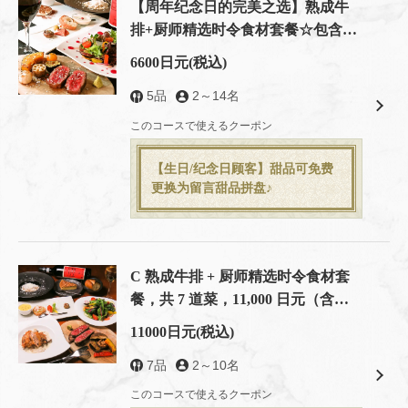
【周年纪念日的完美之选】熟成牛
排+厨师精选时令食材套餐☆包含5
道菜，售价6600日元（含税）
6600日元
(税込)
5品
2～14名
このコースで使えるクーポン
【生日/纪念日顾客】甜品可免费
更换为留言甜品拼盘♪
C 熟成牛排 + 厨师精选时令食材套
餐，共 7 道菜，11,000 日元（含
この店舗情報をシェアする
税）
11000日元
(税込)
套餐 | 隠れ家ダイニング Lamp 徳島秋田町店
7品
2～10名
徳島県徳島市鷹匠町１-35 JAPAN BLUE bldg.2F
このコースで使えるクーポン
https://lamp-tokushima.owst.jp/courses