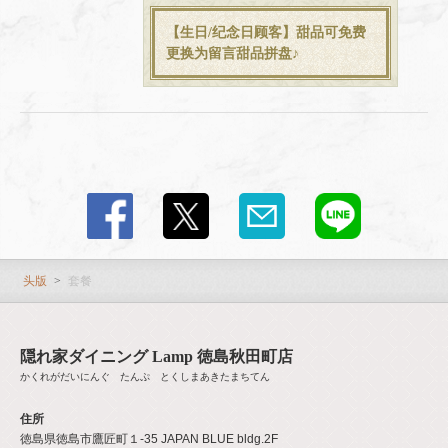
【生日/纪念日顾客】甜品可免费
お店情報をコピー
更换为留言甜品拼盘♪
閉じる
头版
套餐
隠れ家ダイニング Lamp 徳島秋田町店
かくれがだいにんぐ たんぷ とくしまあきたまちてん
住所
徳島県徳島市鷹匠町１-35 JAPAN BLUE bldg.2F