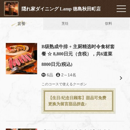
隠れ家ダイニング Lamp 徳島秋田町店
套餐
烹饪
饮料
B级熟成牛排 + 主厨精选时令食材套
餐 ☆ 8,800日元（含税），共6道菜
8800日元
(税込)
6品
2～14名
このコースで使えるクーポン
【生日/纪念日顾客】甜品可免费
更换为留言甜品拼盘♪