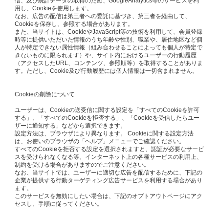
信、及び統計データの取得のため、GoogleAnalytics等のサービスを利
用し、Cookieを使用します。
なお、広告の配信は第三者への委託に基づき、第三者を経由して、
Cookieを保存し、参照する場合があります。
また、当サイトは、CookieやJavaScript等の技術を利用して、会員登録
時等に提供いただいた情報のうち年齢や性別、職業や、居住地区など個
人が特定できない属性情報（組み合わせることによっても個人が特定で
きないものに限られます）や、サイト内におけるユーザーの行動履歴
（アクセスしたURL、コンテンツ、参照順等）を取得することがありま
す。ただし、Cookie及び行動履歴には個人情報は一切含まれません。
Cookieの削除について
ユーザーは、Cookieの送受信に関する設定を「すべてのCookieを許可
する」、「すべてのCookieを拒否する」、「Cookieを受信したらユー
ザーに通知する」などから選択できます。
設定方法は、ブラウザにより異なります。 Cookieに関する設定方法
は、お使いのブラウザの「ヘルプ」メニューでご確認ください。
すべてのCookieを拒否する設定を選択されますと、認証が必要なサービ
スを受けられなくなる等、インターネット上の各種サービスの利用上、
制約を受ける場合がありますのでご注意ください。
なお、当サイトでは、ユーザーに適切な広告を配信するために、下記の
企業が提供する行動ターゲティング広告サービスを利用する場合があり
ます。
このサービスを無効にしたい場合は、下記のオプトアウトページにアク
セスし、手順に従ってください。