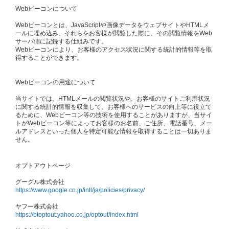
Webビーコンについて
Webビーコンとは、JavaScriptや画像データをウェブサイトやHTMLメ
ールに埋め込み、それらをお客様が閲覧した際に、その閲覧情報をWeb
サーバ側に記録する仕組みです。
Webビーコンにより、お客様のアクセス状況に関する統計的情報等を取
得することができます。
Webビーコンの用途について
当サイトでは、HTMLメールの閲覧状況や、お客様のサイトご利用状況
に関する統計的情報を収集して、お客様へのサービスの向上等に役立て
るために、Webビーコン等の技術を使用することがありますが、当サイ
トがWebビーコン等によってお客様のお名前、ご住所、電話番号、メー
ルアドレスといった個人を特定可能な情報を取得することは一切ありま
せん。
オプトアウトページ
グーグル株式会社
https://www.google.co.jp/intl/ja/policies/privacy/
ヤフー株式会社
https://btoptout.yahoo.co.jp/optout/index.html